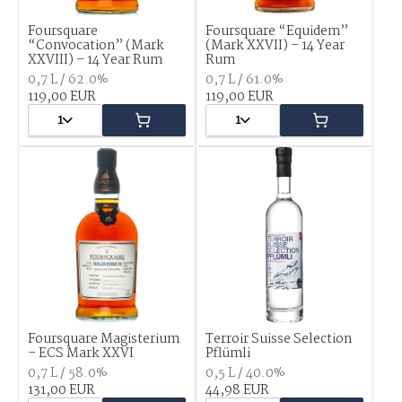
Foursquare
Foursquare “Equidem”
“Convocation” (Mark
(Mark XXVII) – 14 Year
XXVIII) – 14 Year Rum
Rum
0,7 L / 62.0%
0,7 L / 61.0%
119,00 EUR
119,00 EUR
1
1
Foursquare Magisterium
Terroir Suisse Selection
– ECS Mark XXVI
Pflümli
0,7 L / 58.0%
0,5 L / 40.0%
131,00 EUR
44,98 EUR