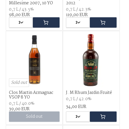
Millesime 2007, 10 YO
2012
0,7 L / 43.5%
0,7 L / 42.3%
98,00 EUR
119,00 EUR
1
1
Sold out
Clos Martin Armagnac
J. M Rhum Jardin Fruité
VSOP 8 YO
0,7 L / 42.0%
0,7 L / 40.0%
34,00 EUR
39,00 EUR
Sold out
1