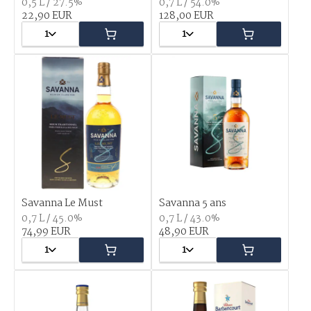
0,5 L / 27.5%
0,7 L / 54.0%
22,90 EUR
128,00 EUR
1
1
Savanna Le Must
Savanna 5 ans
0,7 L / 45.0%
0,7 L / 43.0%
74,99 EUR
48,90 EUR
1
1