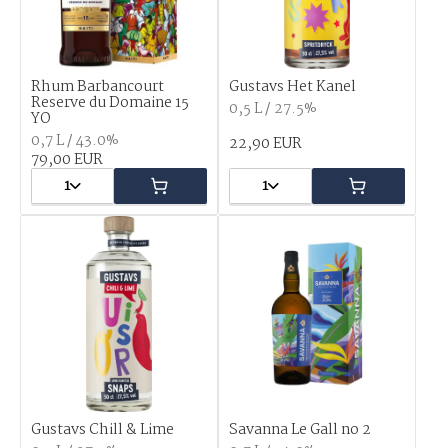
Rhum Barbancourt
Gustavs Het Kanel
Reserve du Domaine 15
0,5 L / 27.5%
YO
0,7 L / 43.0%
22,90 EUR
79,00 EUR
1
1
Gustavs Chill & Lime
Savanna Le Gall no 2