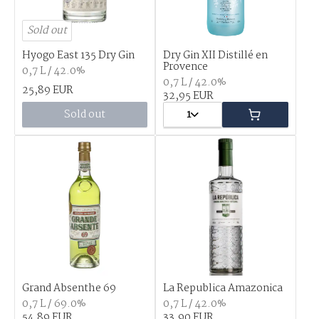
Sold out
Hyogo East 135 Dry Gin
Dry Gin XII Distillé en
Provence
0,7 L / 42.0%
0,7 L / 42.0%
25,89 EUR
32,95 EUR
Sold out
1
Grand Absenthe 69
La Republica Amazonica
0,7 L / 69.0%
0,7 L / 42.0%
54,89 EUR
33,90 EUR