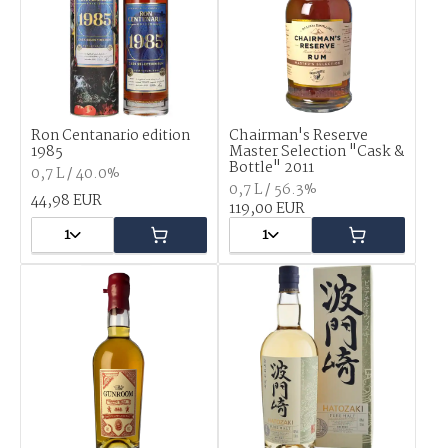
Ron Centanario edition
Chairman's Reserve
1985
Master Selection "Cask &
Bottle" 2011
0,7 L / 40.0%
0,7 L / 56.3%
44,98 EUR
119,00 EUR
1
1