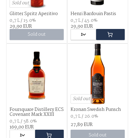
Sold out
Glitter Spritz Aperitivo
Henri Bardouin Pastis
0,7 L / 15.0%
0,7 L / 45.0%
29,90 EUR
29,90 EUR
Sold out
1
Sold out
Foursquare Distillery ECS
Kronan Swedish Punsch
Covenant Mark XXIII
0,7 L / 26.0%
0,7 L / 58.0%
27,89 EUR
169,00 EUR
1
Sold out