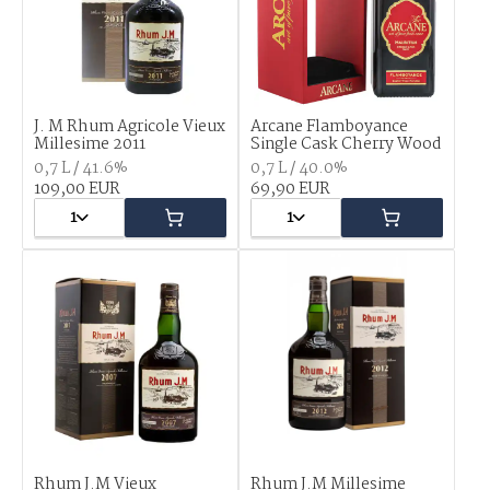
J. M Rhum Agricole Vieux
Arcane Flamboyance
Millesime 2011
Single Cask Cherry Wood
0,7 L / 41.6%
0,7 L / 40.0%
109,00 EUR
69,90 EUR
1
1
Rhum J.M Vieux
Rhum J.M Millesime