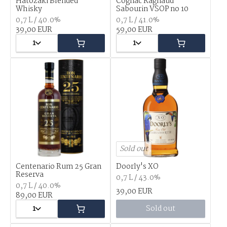
Hatozaki Blended
Cognac Ragnaud
Whisky
Sabourin VSOP no 10
0,7 L / 40.0%
0,7 L / 41.0%
39,00 EUR
59,00 EUR
1
1
Sold out
Centenario Rum 25 Gran
Doorly's XO
Reserva
0,7 L / 43.0%
0,7 L / 40.0%
39,00 EUR
89,00 EUR
1
Sold out