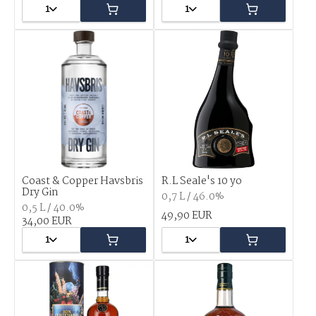
1
1
Coast & Copper Havsbris
R.L Seale's 10 yo
Dry Gin
0,7 L / 46.0%
0,5 L / 40.0%
49,90 EUR
34,00 EUR
1
1