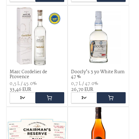
Marc Cordelier de
Doorly's 3 yo White Rum
Provence
47 %
0,5 L / 45.0%
0,7 L / 47.0%
33,46 EUR
26,70 EUR
1
1