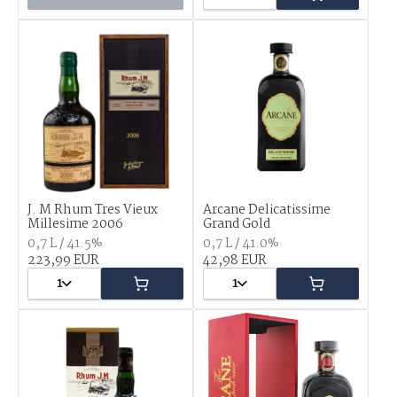
J. M Rhum Tres Vieux
Arcane Delicatissime
Millesime 2006
Grand Gold
0,7 L / 41.5%
0,7 L / 41.0%
223,99 EUR
42,98 EUR
1
1