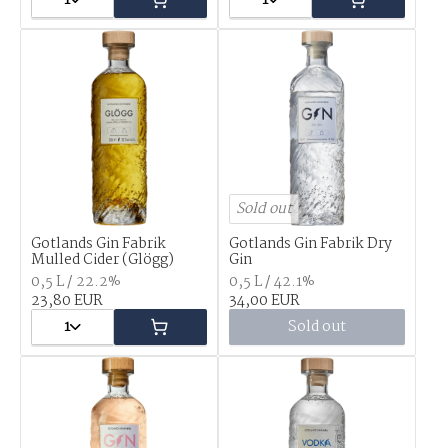
1
1
Sold out
Gotlands Gin Fabrik
Gotlands Gin Fabrik Dry
Mulled Cider (Glögg)
Gin
0,5 L / 22.2%
0,5 L / 42.1%
23,80 EUR
34,00 EUR
1
Sold out