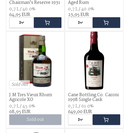
Chairman's Reserve 1931
Aged Rum
0,7 L / 46.0%
0,7 L / 40.0%
64,95 EUR
23,95 EUR
1
1
Sold out
J.M Tres Vieux Rhum
Cane Bottling Co. Caroni
Agricole XO
1998 Single Cask
0,7 L / 45.0%
0,7 L / 61.0%
68,95 EUR
649,00 EUR
Sold out
1