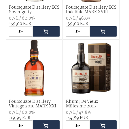
Foursquare Distillery ECS
Foursquare Distillery ECS
Soverignity
Indelible MARK XVIII
0,7 L / 62.0%
0,7 L / 48.0%
159,00 EUR
139,00 EUR
1
1
Foursquare Distillery
Rhum J.M Vieux
Vintage 2010 MARK XXI
Millesime 2013
0,7 L / 60.0%
0,7 L / 43.8%
119,95 EUR
144,89 EUR
1
1