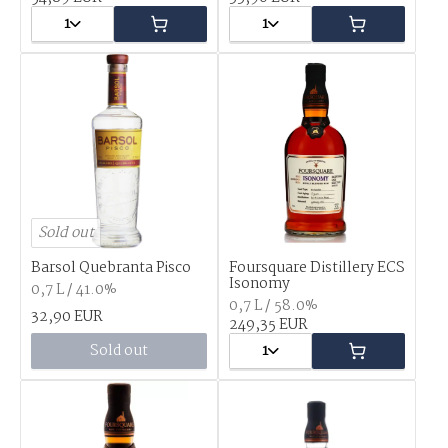
1
1
Sold out
Barsol Quebranta Pisco
Foursquare Distillery ECS
Isonomy
0,7 L / 41.0%
0,7 L / 58.0%
32,90 EUR
249,35 EUR
Sold out
1