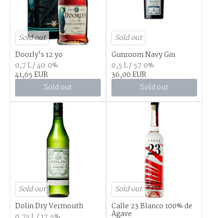
Sold out
Sold out
Doorly's 12 yo
Gunroom Navy Gin
0,7 L / 40.0%
0,5 L / 57.0%
41,65 EUR
36,00 EUR
Sold out
Sold out
Sold out
Sold out
Dolin Dry Vermouth
Calle 23 Blanco 100% de
Agave
0,75 L / 17.5%