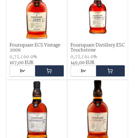
Foursquare ECS Vintage
Foursquare Distillery ESC
2009
Touchstone
0,7 L / 60.0%
0,7 L / 61.0%
167,00 EUR
149,00 EUR
1
1