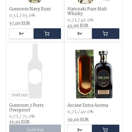
Gunroom Navy Rum
Hatozaki Pure Malt
Whisky
0,5 L / 65.0%
0,7 L / 46.0%
37,00 EUR
45,99 EUR
1
1
Sold out
Gunroom 2 Ports
Arcane Extra Aroma
Overproof
0,7 L / 40.0%
0,7 L / 75.0%
39,00 EUR
33,95 EUR
Sold out
1