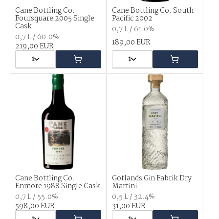
Cane Bottling Co.
Cane Bottling Co. South
Foursquare 2005 Single
Pacific 2002
Cask
0,7 L / 61.0%
0,7 L / 60.0%
189,00 EUR
219,00 EUR
1
1
Cane Bottling Co.
Gotlands Gin Fabrik Dry
Enmore 1988 Single Cask
Martini
0,7 L / 55.0%
0,5 L / 32.4%
598,00 EUR
31,00 EUR