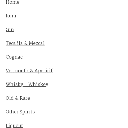
Home
Rum
Gin
Tequila & Mezcal
Cognac
Vermouth & Aperitif
Whisky - Whiskey
Old & Rare
Other Spirits
Liqueur