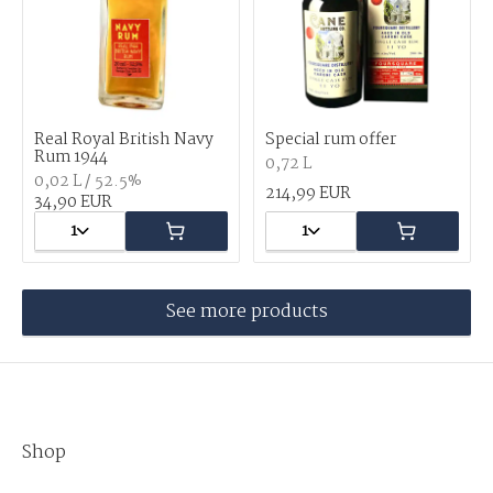
Real Royal British Navy
Special rum offer
Rum 1944
0,72 L
0,02 L / 52.5%
214,99 EUR
34,90 EUR
1
1
See more products
Shop