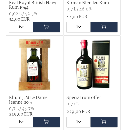
Real Royal British Navy
Kronan Blended Rum
Rum 1944
0,7 L / 46.0%
0,02 L / 52.5%
42,00 EUR
34,90 EUR
1
1
Rhum J.M Le Dame
Special rum offer
Jeanne no 3
0,72 L
0,7 L / 45.7%
229,00 EUR
249,00 EUR
1
1