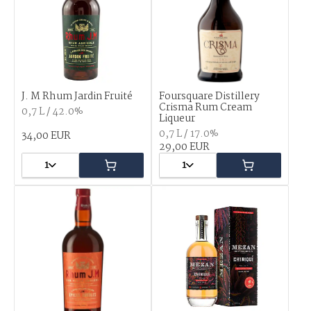
J. M Rhum Jardin Fruité
Foursquare Distillery
Crisma Rum Cream
0,7 L / 42.0%
Liqueur
0,7 L / 17.0%
34,00 EUR
29,00 EUR
1
1