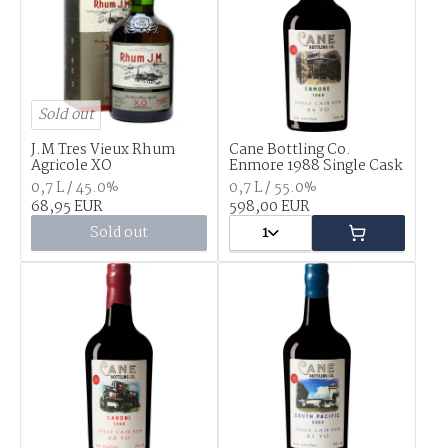
Sold out
J.M Tres Vieux Rhum
Cane Bottling Co.
Agricole XO
Enmore 1988 Single Cask
0,7 L / 45.0%
0,7 L / 55.0%
68,95 EUR
598,00 EUR
Sold out
1