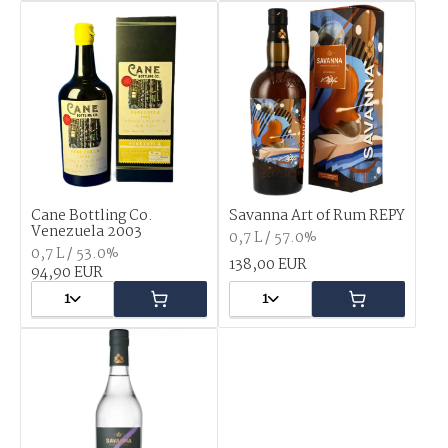
Cane Bottling Co.
Savanna Art of Rum REPY
Venezuela 2003
0,7 L / 57.0%
0,7 L / 53.0%
138,00 EUR
94,90 EUR
1
1