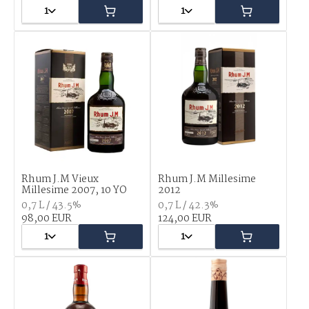
1
1
Rhum J.M Vieux
Rhum J.M Millesime
Millesime 2007, 10 YO
2012
0,7 L / 43.5%
0,7 L / 42.3%
98,00 EUR
124,00 EUR
1
1