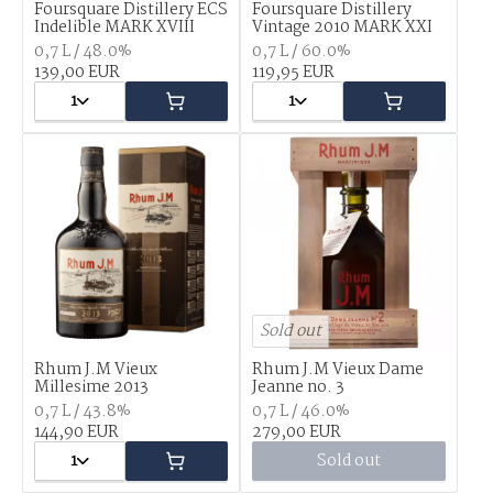
Foursquare Distillery ECS
Foursquare Distillery
Indelible MARK XVIII
Vintage 2010 MARK XXI
0,7 L / 48.0%
0,7 L / 60.0%
139,00 EUR
119,95 EUR
1
1
Sold out
Rhum J.M Vieux
Rhum J.M Vieux Dame
Millesime 2013
Jeanne no. 3
0,7 L / 43.8%
0,7 L / 46.0%
144,90 EUR
279,00 EUR
1
Sold out