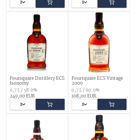
1
1
Foursquare Distillery ECS
Foursquare ECS Vintage
Isonomy
2009
0,7 L / 58.0%
0,7 L / 60.0%
249,00 EUR
168,00 EUR
1
1