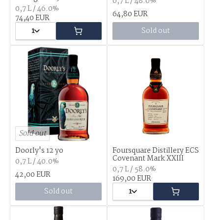
0,7 L / 48.0%
0,7 L / 46.0%
64,80 EUR
74,40 EUR
1
Sold out
Sold out
Doorly's 12 yo
Foursquare Distillery ECS
Covenant Mark XXIII
0,7 L / 40.0%
0,7 L / 58.0%
42,00 EUR
169,00 EUR
Sold out
1