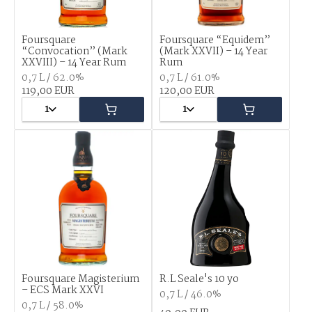
Foursquare
Foursquare “Equidem”
“Convocation” (Mark
(Mark XXVII) – 14 Year
XXVIII) – 14 Year Rum
Rum
0,7 L / 62.0%
0,7 L / 61.0%
119,00 EUR
120,00 EUR
1
1
Foursquare Magisterium
R.L Seale's 10 yo
– ECS Mark XXVI
0,7 L / 46.0%
0,7 L / 58.0%