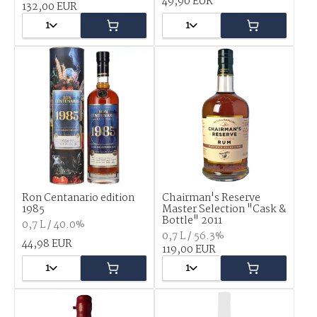
49,90 EUR
132,00 EUR
1
1
Ron Centanario edition
Chairman's Reserve
1985
Master Selection "Cask &
Bottle" 2011
0,7 L / 40.0%
0,7 L / 56.3%
44,98 EUR
119,00 EUR
1
1