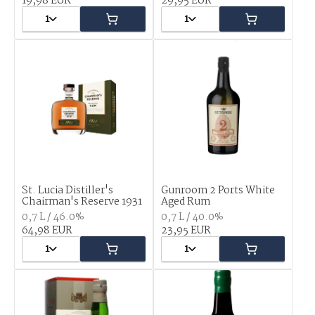
19,98 EUR
29,95 EUR
1
1
St. Lucia Distiller's
Gunroom 2 Ports White
Chairman's Reserve 1931
Aged Rum
0,7 L / 46.0%
0,7 L / 40.0%
64,98 EUR
23,95 EUR
1
1