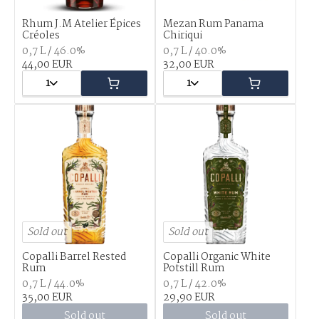
Rhum J.M Atelier Épices
Mezan Rum Panama
Créoles
Chiriqui
0,7 L / 46.0%
0,7 L / 40.0%
44,00 EUR
32,00 EUR
1
1
Sold out
Sold out
Copalli Barrel Rested
Copalli Organic White
Rum
Potstill Rum
0,7 L / 44.0%
0,7 L / 42.0%
35,00 EUR
29,90 EUR
Sold out
Sold out