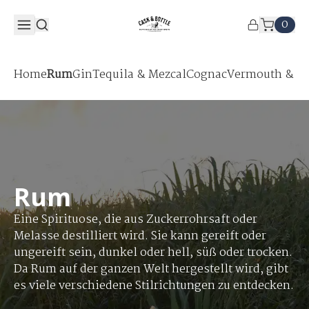
0
Home
Rum
Gin
Tequila & Mezcal
Cognac
Vermouth & Ap
Rum
Eine Spirituose, die aus Zuckerrohrsaft oder
Melasse destilliert wird. Sie kann gereift oder
ungereift sein, dunkel oder hell, süß oder trocken.
Da Rum auf der ganzen Welt hergestellt wird, gibt
es viele verschiedene Stilrichtungen zu entdecken.