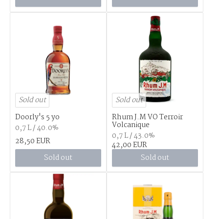
Sold out
Sold out
Doorly's 5 yo
Rhum J.M VO Terroir
Volcanique
0,7 L / 40.0%
0,7 L / 43.0%
28,50 EUR
42,00 EUR
Sold out
Sold out