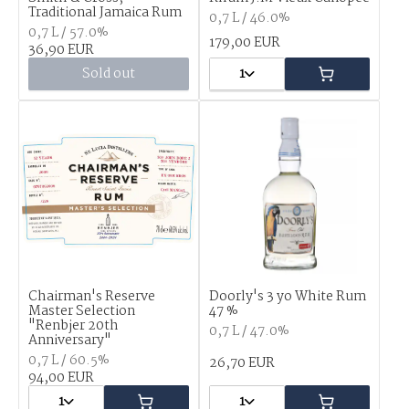
Traditional Jamaica Rum
0,7 L / 46.0%
0,7 L / 57.0%
179,00 EUR
36,90 EUR
Sold out
1
Chairman's Reserve
Doorly's 3 yo White Rum
Master Selection
47 %
"Renbjer 20th
0,7 L / 47.0%
Anniversary"
0,7 L / 60.5%
26,70 EUR
94,00 EUR
1
1