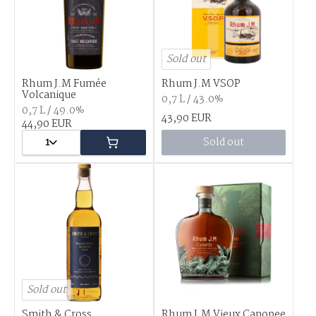
Sold out
Rhum J.M Fumée
Rhum J.M VSOP
Volcanique
0,7 L / 43.0%
0,7 L / 49.0%
43,90 EUR
44,90 EUR
1
Sold out
Sold out
Smith & Cross,
Rhum J.M Vieux Canopee