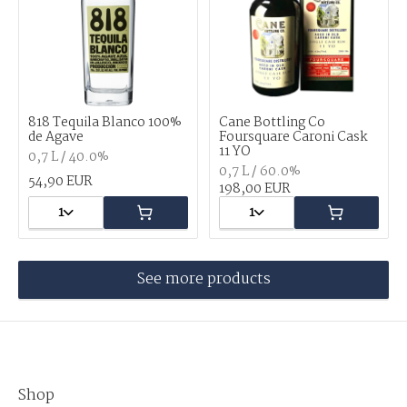
818 Tequila Blanco 100%
Cane Bottling Co
de Agave
Foursquare Caroni Cask
11 YO
0,7 L / 40.0%
0,7 L / 60.0%
54,90 EUR
198,00 EUR
1
1
See more products
Shop