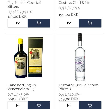
Peychaud's Cocktail
Gustavs Chill & Lime
Bitters
0,5 L / 27.5%
0,148 L / 35.0%
199,00 DKK
119,00 DKK
1
1
Cane Bottling Co.
Terroir Suisse Selection
Venezuela 2003
Pflümli
0,7 L / 53.0%
0,5 L / 40.0%
669,00 DKK
359,00 DKK
1
1