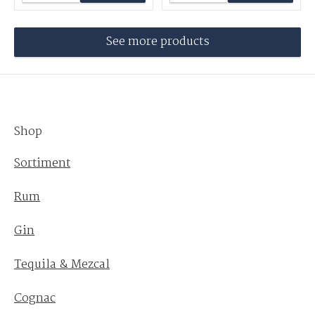
See more products
Shop
Sortiment
Rum
Gin
Tequila & Mezcal
Cognac