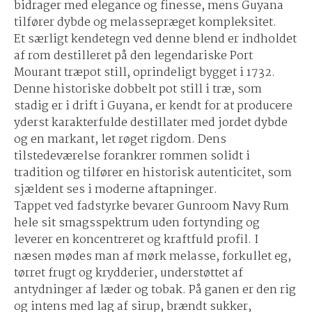
bidrager med elegance og finesse, mens Guyana
tilfører dybde og melassepræget kompleksitet.
Et særligt kendetegn ved denne blend er indholdet
af rom destilleret på den legendariske
Port
Mourant træpot still
, oprindeligt bygget i 1732.
Denne historiske dobbelt pot still i træ, som
stadig er i drift i Guyana, er kendt for at producere
yderst karakterfulde destillater med jordet dybde
og en markant, let røget rigdom. Dens
tilstedeværelse forankrer rommen solidt i
tradition og tilfører en historisk autenticitet, som
sjældent ses i moderne aftapninger.
Tappet ved fadstyrke bevarer Gunroom Navy Rum
hele sit smagsspektrum uden fortynding og
leverer en koncentreret og kraftfuld profil. I
næsen mødes man af mørk melasse, forkullet eg,
tørret frugt og krydderier, understøttet af
antydninger af læder og tobak. På ganen er den rig
og intens med lag af sirup, brændt sukker,