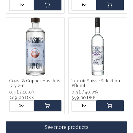
1
1
Coast & Copper Havsbris
Terroir Suisse Selection
Dry Gin
Pflümli
0,5 L / 40.0%
0,5 L / 40.0%
269,00 DKK
359,00 DKK
1
1
See more products